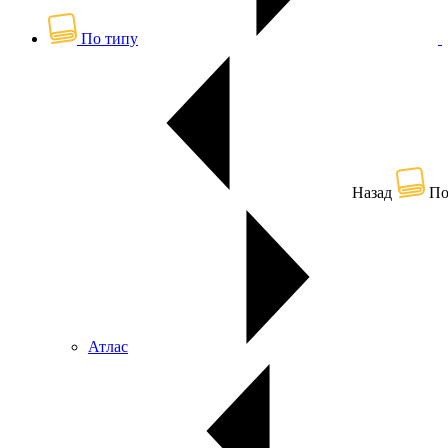
По типу
Назад
По
Атлас