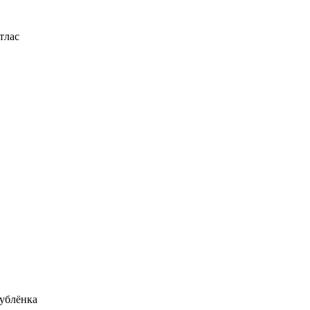
тлас
ублёнка