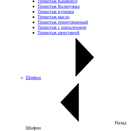
Трикотаж Кашкорсе
Трикотаж Кольчужка
Трикотаж кулирка
Трикотаж масло
Трикотаж принтованный
Трикотаж с напылением
Трикотаж шерстяной
Шифон
Назад
Шифон