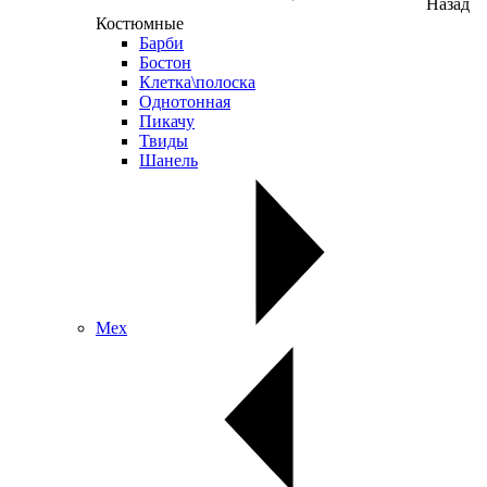
Назад
Костюмные
Барби
Бостон
Клетка\полоска
Однотонная
Пикачу
Твиды
Шанель
Мех