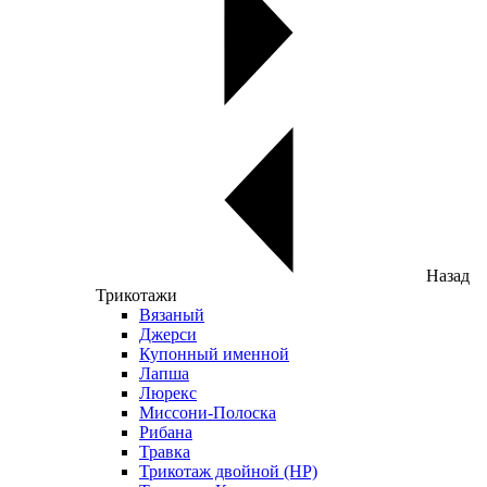
Назад
Трикотажи
Вязаный
Джерси
Купонный именной
Лапша
Люрекс
Миссони-Полоска
Рибана
Травка
Трикотаж двойной (НР)