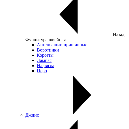
Назад
Фурнитура швейная
Аппликации пришивные
Воротники
Корсеты
Лампас
Надвязы
Перо
Джинс