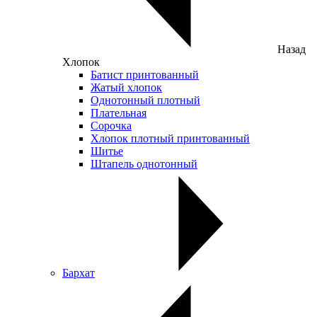
Назад
Хлопок
Батист принтованный
Жатый хлопок
Однотонный плотный
Плательная
Сорочка
Хлопок плотный принтованный
Шитье
Штапель однотонный
Бархат