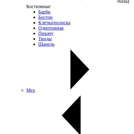
Назад
Костюмные
Барби
Бостон
Клетка\полоска
Однотонная
Пикачу
Твиды
Шанель
Мех