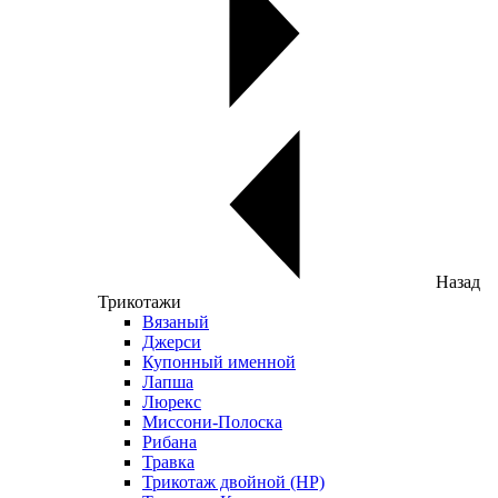
Назад
Трикотажи
Вязаный
Джерси
Купонный именной
Лапша
Люрекс
Миссони-Полоска
Рибана
Травка
Трикотаж двойной (НР)