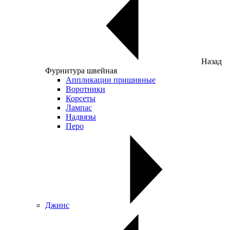
Назад
Фурнитура швейная
Аппликации пришивные
Воротники
Корсеты
Лампас
Надвязы
Перо
Джинс