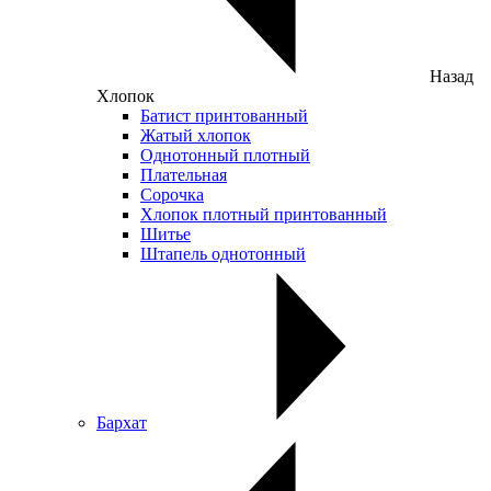
Назад
Хлопок
Батист принтованный
Жатый хлопок
Однотонный плотный
Плательная
Сорочка
Хлопок плотный принтованный
Шитье
Штапель однотонный
Бархат