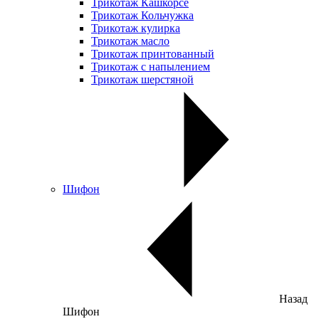
Трикотаж Кашкорсе
Трикотаж Кольчужка
Трикотаж кулирка
Трикотаж масло
Трикотаж принтованный
Трикотаж с напылением
Трикотаж шерстяной
Шифон
Назад
Шифон