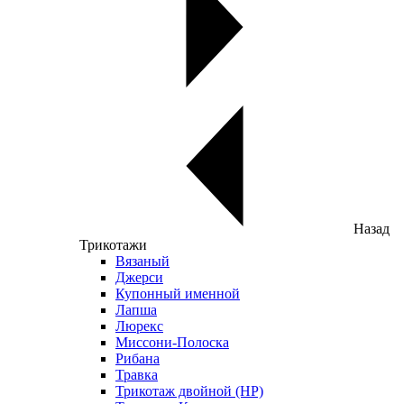
Назад
Трикотажи
Вязаный
Джерси
Купонный именной
Лапша
Люрекс
Миссони-Полоска
Рибана
Травка
Трикотаж двойной (НР)