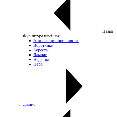
Назад
Фурнитура швейная
Аппликации пришивные
Воротники
Корсеты
Лампас
Надвязы
Перо
Джинс