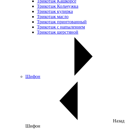
Трикотаж Кашкорсе
Трикотаж Кольчужка
Трикотаж кулирка
Трикотаж масло
Трикотаж принтованный
Трикотаж с напылением
Трикотаж шерстяной
Шифон
Назад
Шифон