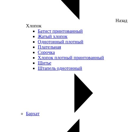
Назад
Хлопок
Батист принтованный
Жатый хлопок
Однотонный плотный
Плательная
Сорочка
Хлопок плотный принтованный
Шитье
Штапель однотонный
Бархат