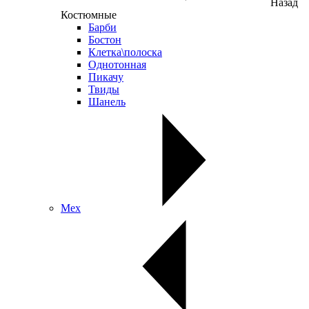
Назад
Костюмные
Барби
Бостон
Клетка\полоска
Однотонная
Пикачу
Твиды
Шанель
Мех