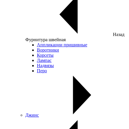
Назад
Фурнитура швейная
Аппликации пришивные
Воротники
Корсеты
Лампас
Надвязы
Перо
Джинс