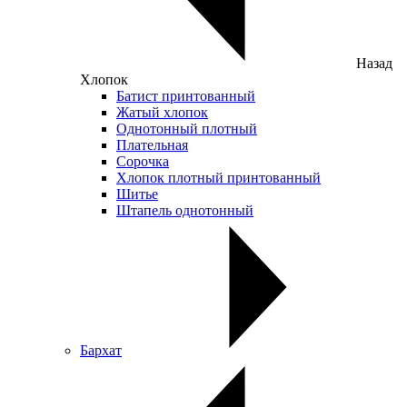
Назад
Хлопок
Батист принтованный
Жатый хлопок
Однотонный плотный
Плательная
Сорочка
Хлопок плотный принтованный
Шитье
Штапель однотонный
Бархат