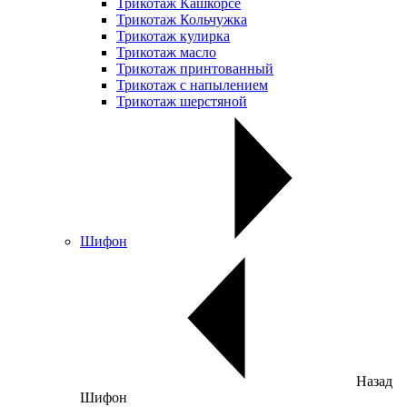
Трикотаж Кашкорсе
Трикотаж Кольчужка
Трикотаж кулирка
Трикотаж масло
Трикотаж принтованный
Трикотаж с напылением
Трикотаж шерстяной
Шифон
Назад
Шифон