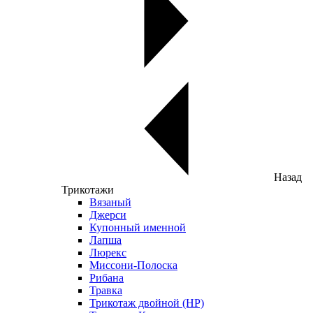
Назад
Трикотажи
Вязаный
Джерси
Купонный именной
Лапша
Люрекс
Миссони-Полоска
Рибана
Травка
Трикотаж двойной (НР)