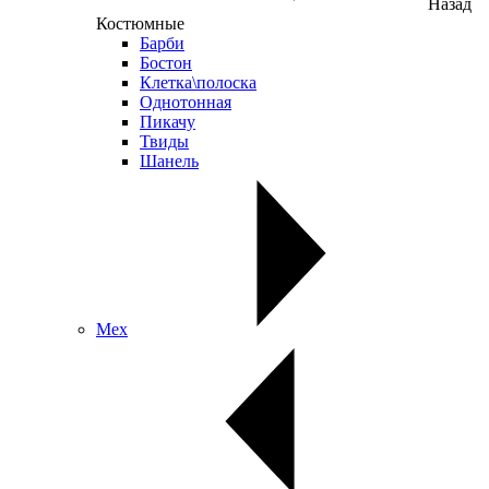
Назад
Костюмные
Барби
Бостон
Клетка\полоска
Однотонная
Пикачу
Твиды
Шанель
Мех