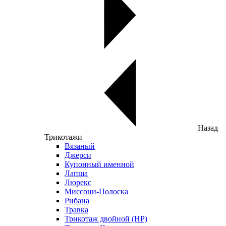
Назад
Трикотажи
Вязаный
Джерси
Купонный именной
Лапша
Люрекс
Миссони-Полоска
Рибана
Травка
Трикотаж двойной (НР)