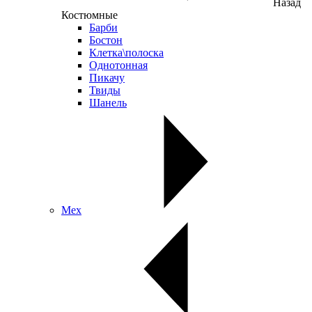
Назад
Костюмные
Барби
Бостон
Клетка\полоска
Однотонная
Пикачу
Твиды
Шанель
Мех