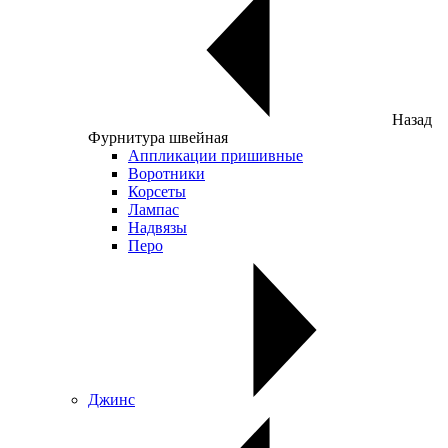
Назад
Фурнитура швейная
Аппликации пришивные
Воротники
Корсеты
Лампас
Надвязы
Перо
Джинс