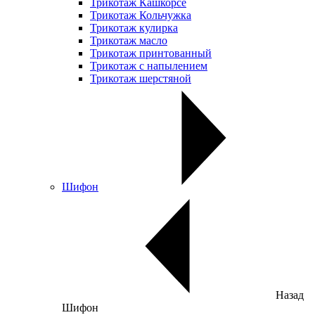
Трикотаж Кашкорсе
Трикотаж Кольчужка
Трикотаж кулирка
Трикотаж масло
Трикотаж принтованный
Трикотаж с напылением
Трикотаж шерстяной
Шифон
Назад
Шифон