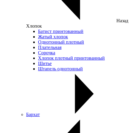
Назад
Хлопок
Батист принтованный
Жатый хлопок
Однотонный плотный
Плательная
Сорочка
Хлопок плотный принтованный
Шитье
Штапель однотонный
Бархат