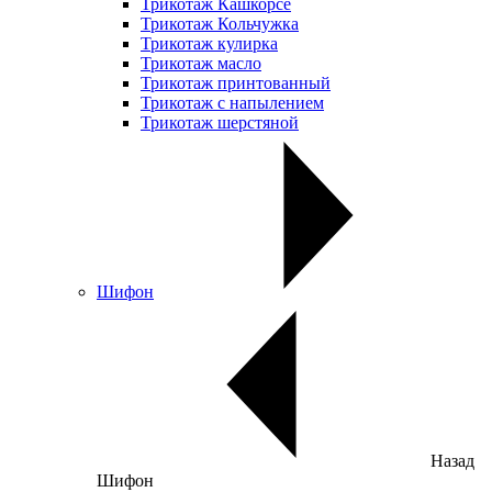
Трикотаж Кашкорсе
Трикотаж Кольчужка
Трикотаж кулирка
Трикотаж масло
Трикотаж принтованный
Трикотаж с напылением
Трикотаж шерстяной
Шифон
Назад
Шифон