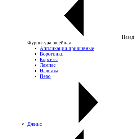
Назад
Фурнитура швейная
Аппликации пришивные
Воротники
Корсеты
Лампас
Надвязы
Перо
Джинс