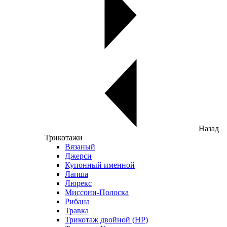
Назад
Трикотажи
Вязаный
Джерси
Купонный именной
Лапша
Люрекс
Миссони-Полоска
Рибана
Травка
Трикотаж двойной (НР)