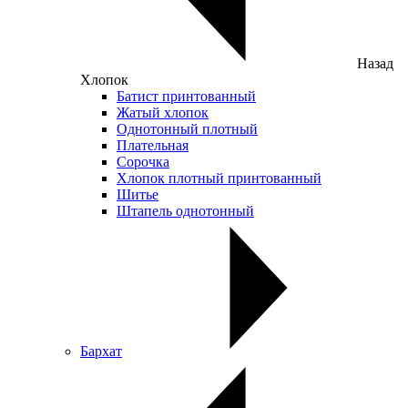
Назад
Хлопок
Батист принтованный
Жатый хлопок
Однотонный плотный
Плательная
Сорочка
Хлопок плотный принтованный
Шитье
Штапель однотонный
Бархат