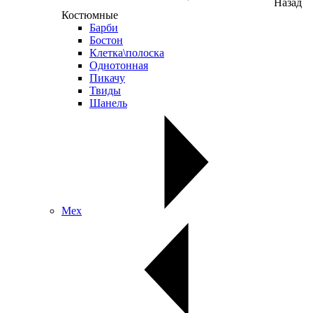
Назад
Костюмные
Барби
Бостон
Клетка\полоска
Однотонная
Пикачу
Твиды
Шанель
Мех