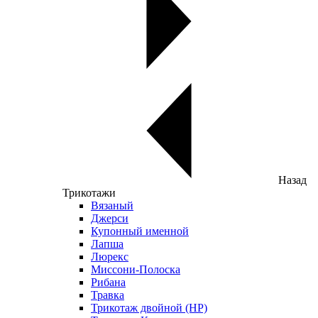
Назад
Трикотажи
Вязаный
Джерси
Купонный именной
Лапша
Люрекс
Миссони-Полоска
Рибана
Травка
Трикотаж двойной (НР)