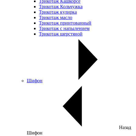
Трикотаж Кашкорсе
Трикотаж Кольчужка
Трикотаж кулирка
Трикотаж масло
Трикотаж принтованный
Трикотаж с напылением
Трикотаж шерстяной
Шифон
Назад
Шифон