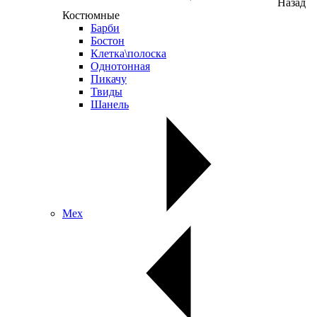
Назад
Костюмные
Барби
Бостон
Клетка\полоска
Однотонная
Пикачу
Твиды
Шанель
Мех