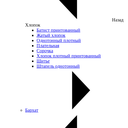
Назад
Хлопок
Батист принтованный
Жатый хлопок
Однотонный плотный
Плательная
Сорочка
Хлопок плотный принтованный
Шитье
Штапель однотонный
Бархат