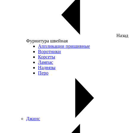
Назад
Фурнитура швейная
Аппликации пришивные
Воротники
Корсеты
Лампас
Надвязы
Перо
Джинс