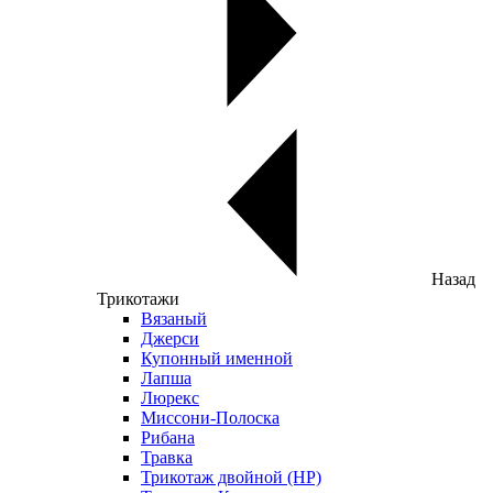
Назад
Трикотажи
Вязаный
Джерси
Купонный именной
Лапша
Люрекс
Миссони-Полоска
Рибана
Травка
Трикотаж двойной (НР)