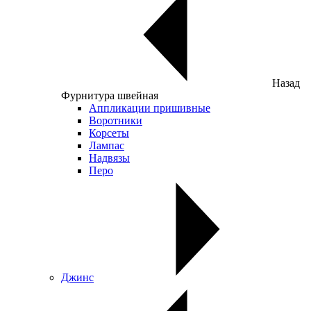
Назад
Фурнитура швейная
Аппликации пришивные
Воротники
Корсеты
Лампас
Надвязы
Перо
Джинс