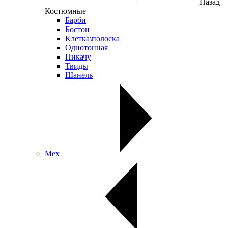
Назад
Костюмные
Барби
Бостон
Клетка\полоска
Однотонная
Пикачу
Твиды
Шанель
Мех