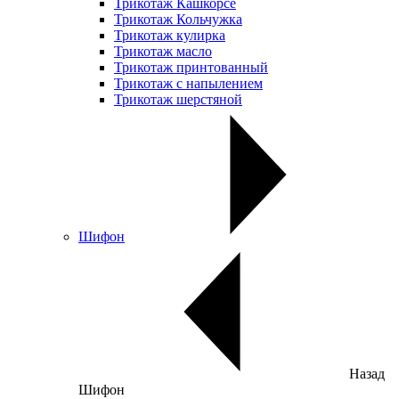
Трикотаж Кашкорсе
Трикотаж Кольчужка
Трикотаж кулирка
Трикотаж масло
Трикотаж принтованный
Трикотаж с напылением
Трикотаж шерстяной
Шифон
Назад
Шифон