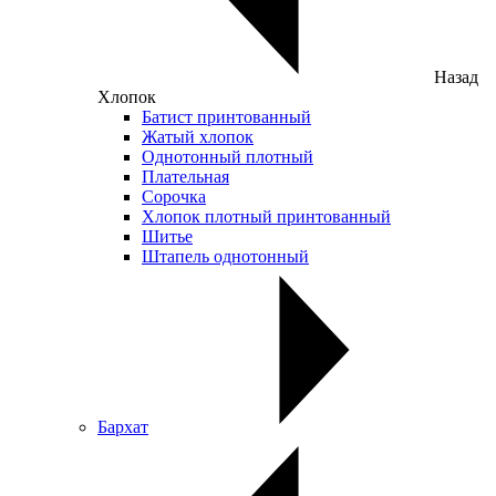
Назад
Хлопок
Батист принтованный
Жатый хлопок
Однотонный плотный
Плательная
Сорочка
Хлопок плотный принтованный
Шитье
Штапель однотонный
Бархат