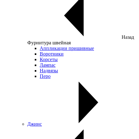
Назад
Фурнитура швейная
Аппликации пришивные
Воротники
Корсеты
Лампас
Надвязы
Перо
Джинс