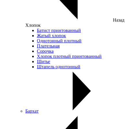
Назад
Хлопок
Батист принтованный
Жатый хлопок
Однотонный плотный
Плательная
Сорочка
Хлопок плотный принтованный
Шитье
Штапель однотонный
Бархат