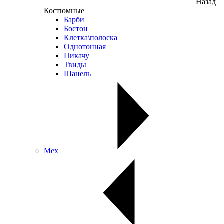
Назад
Костюмные
Барби
Бостон
Клетка\полоска
Однотонная
Пикачу
Твиды
Шанель
Мех