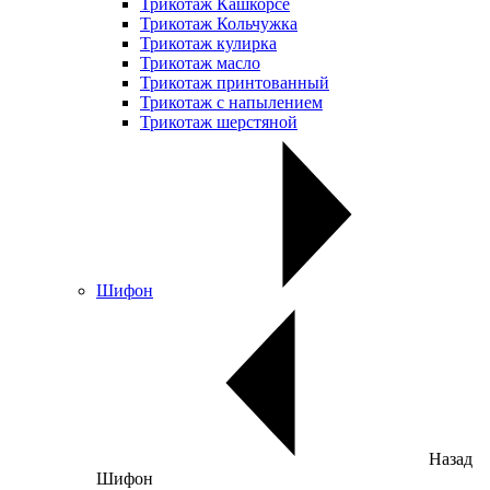
Трикотаж Кашкорсе
Трикотаж Кольчужка
Трикотаж кулирка
Трикотаж масло
Трикотаж принтованный
Трикотаж с напылением
Трикотаж шерстяной
Шифон
Назад
Шифон