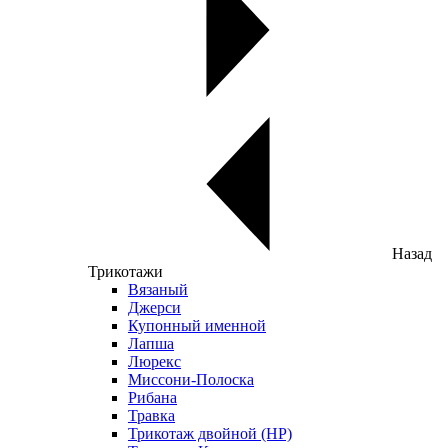
Назад
Трикотажи
Вязаный
Джерси
Купонный именной
Лапша
Люрекс
Миссони-Полоска
Рибана
Травка
Трикотаж двойной (НР)