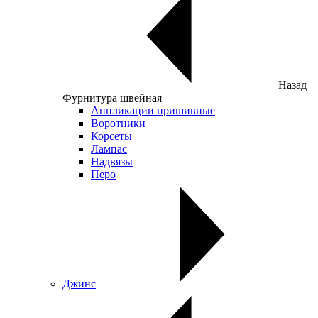
Назад
Фурнитура швейная
Аппликации пришивные
Воротники
Корсеты
Лампас
Надвязы
Перо
Джинс