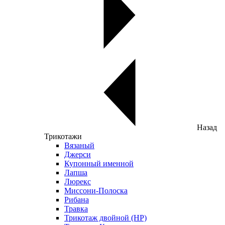
Назад
Трикотажи
Вязаный
Джерси
Купонный именной
Лапша
Люрекс
Миссони-Полоска
Рибана
Травка
Трикотаж двойной (НР)