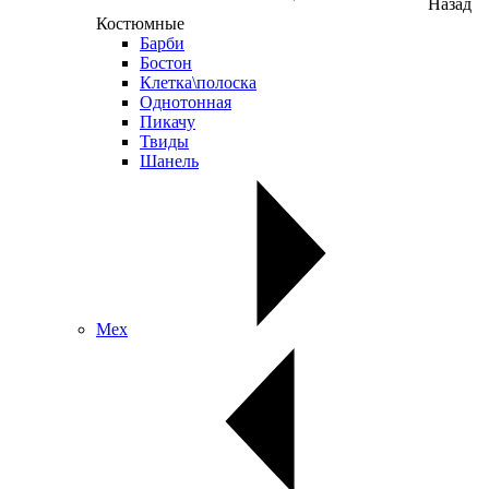
Назад
Костюмные
Барби
Бостон
Клетка\полоска
Однотонная
Пикачу
Твиды
Шанель
Мех