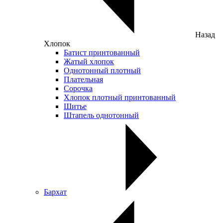
Назад
Хлопок
Батист принтованный
Жатый хлопок
Однотонный плотный
Плательная
Сорочка
Хлопок плотный принтованный
Шитье
Штапель однотонный
Бархат