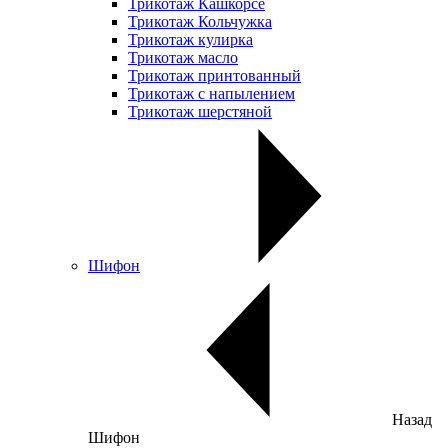
Трикотаж Кашкорсе
Трикотаж Кольчужка
Трикотаж кулирка
Трикотаж масло
Трикотаж принтованный
Трикотаж с напылением
Трикотаж шерстяной
Шифон
Назад
Шифон