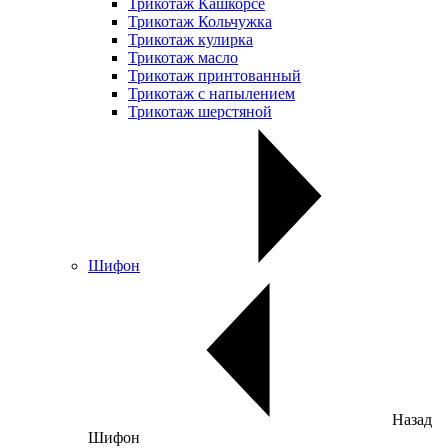
Трикотаж Кашкорсе
Трикотаж Кольчужка
Трикотаж кулирка
Трикотаж масло
Трикотаж принтованный
Трикотаж с напылением
Трикотаж шерстяной
Шифон
Назад
Шифон