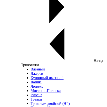
Назад
Трикотажи
Вязаный
Джерси
Купонный именной
Лапша
Люрекс
Миссони-Полоска
Рибана
Травка
Трикотаж двойной (НР)