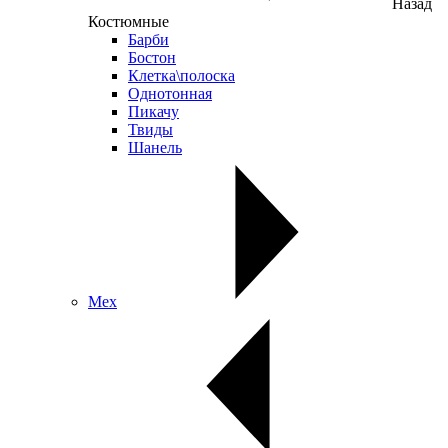
Назад
Костюмные
Барби
Бостон
Клетка\полоска
Однотонная
Пикачу
Твиды
Шанель
Мех