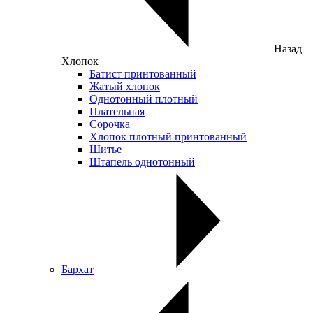
Назад
Хлопок
Батист принтованный
Жатый хлопок
Однотонный плотный
Плательная
Сорочка
Хлопок плотный принтованный
Шитье
Штапель однотонный
Бархат