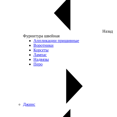
Назад
Фурнитура швейная
Аппликации пришивные
Воротники
Корсеты
Лампас
Надвязы
Перо
Джинс