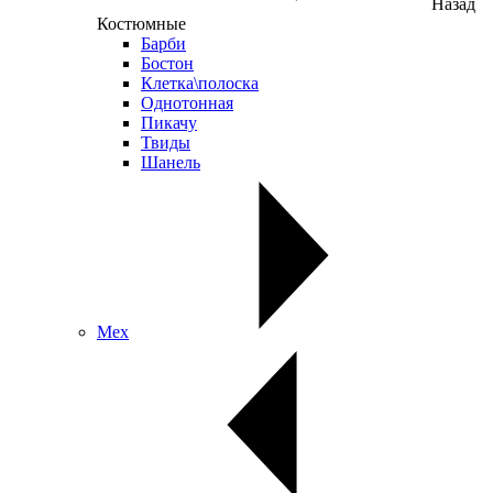
Назад
Костюмные
Барби
Бостон
Клетка\полоска
Однотонная
Пикачу
Твиды
Шанель
Мех