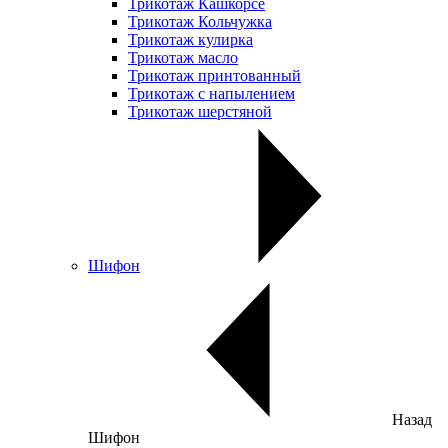
Трикотаж Кашкорсе
Трикотаж Кольчужка
Трикотаж кулирка
Трикотаж масло
Трикотаж принтованный
Трикотаж с напылением
Трикотаж шерстяной
Шифон
Назад
Шифон