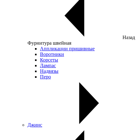
Назад
Фурнитура швейная
Аппликации пришивные
Воротники
Корсеты
Лампас
Надвязы
Перо
Джинс