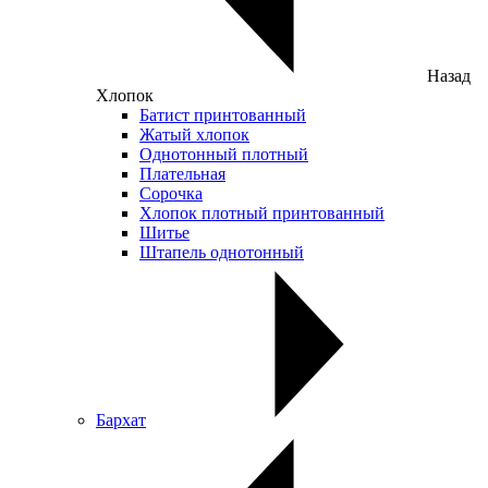
Назад
Хлопок
Батист принтованный
Жатый хлопок
Однотонный плотный
Плательная
Сорочка
Хлопок плотный принтованный
Шитье
Штапель однотонный
Бархат