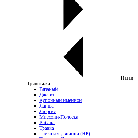
Назад
Трикотажи
Вязаный
Джерси
Купонный именной
Лапша
Люрекс
Миссони-Полоска
Рибана
Травка
Трикотаж двойной (НР)