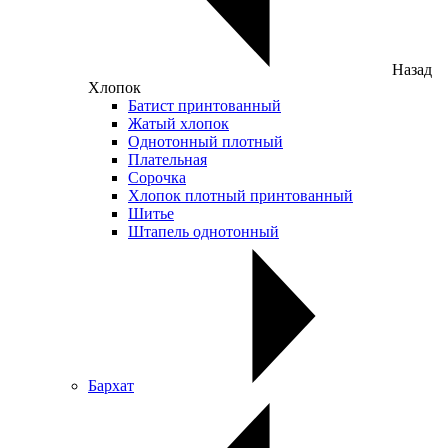
Назад
Хлопок
Батист принтованный
Жатый хлопок
Однотонный плотный
Плательная
Сорочка
Хлопок плотный принтованный
Шитье
Штапель однотонный
Бархат