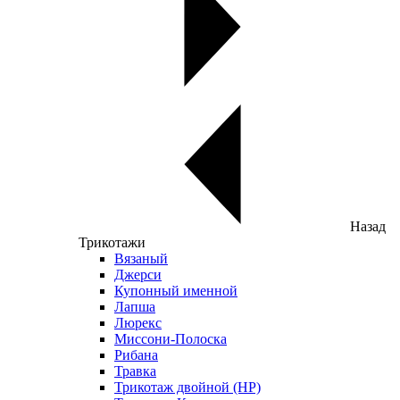
Назад
Трикотажи
Вязаный
Джерси
Купонный именной
Лапша
Люрекс
Миссони-Полоска
Рибана
Травка
Трикотаж двойной (НР)