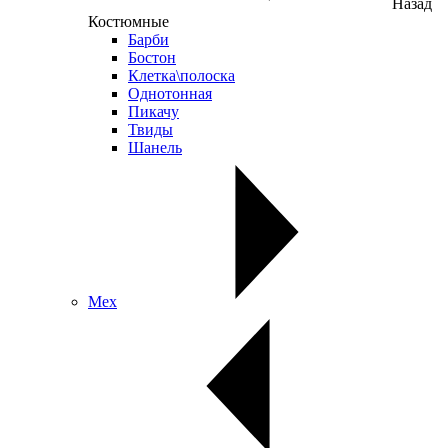
Назад
Костюмные
Барби
Бостон
Клетка\полоска
Однотонная
Пикачу
Твиды
Шанель
Мех