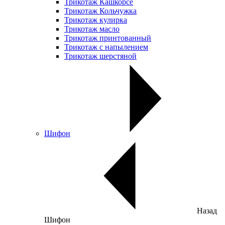
Трикотаж Кашкорсе
Трикотаж Кольчужка
Трикотаж кулирка
Трикотаж масло
Трикотаж принтованный
Трикотаж с напылением
Трикотаж шерстяной
Шифон
Назад
Шифон