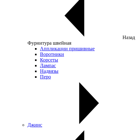
Назад
Фурнитура швейная
Аппликации пришивные
Воротники
Корсеты
Лампас
Надвязы
Перо
Джинс