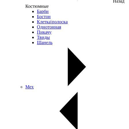
Назад
Костюмные
Барби
Бостон
Клетка\полоска
Однотонная
Пикачу
Твиды
Шанель
Мех