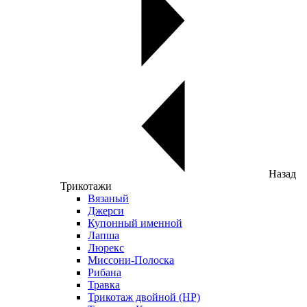
Назад
Трикотажи
Вязаный
Джерси
Купонный именной
Лапша
Люрекс
Миссони-Полоска
Рибана
Травка
Трикотаж двойной (НР)