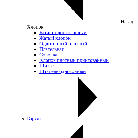
Назад
Хлопок
Батист принтованный
Жатый хлопок
Однотонный плотный
Плательная
Сорочка
Хлопок плотный принтованный
Шитье
Штапель однотонный
Бархат