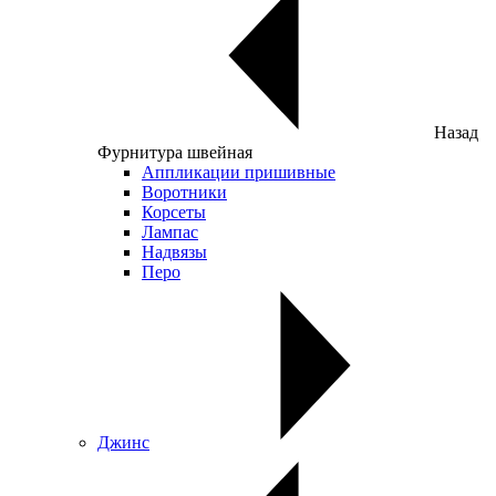
Назад
Фурнитура швейная
Аппликации пришивные
Воротники
Корсеты
Лампас
Надвязы
Перо
Джинс