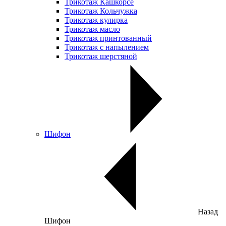
Трикотаж Кашкорсе
Трикотаж Кольчужка
Трикотаж кулирка
Трикотаж масло
Трикотаж принтованный
Трикотаж с напылением
Трикотаж шерстяной
Шифон
Назад
Шифон