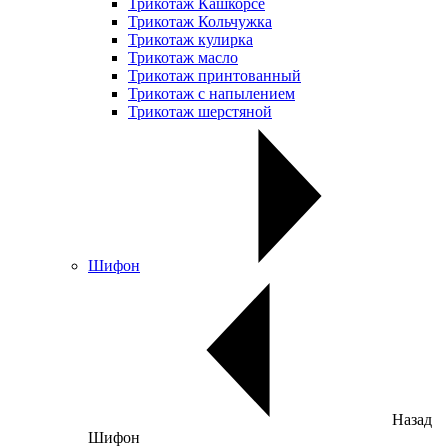
Трикотаж Кашкорсе
Трикотаж Кольчужка
Трикотаж кулирка
Трикотаж масло
Трикотаж принтованный
Трикотаж с напылением
Трикотаж шерстяной
Шифон
Назад
Шифон