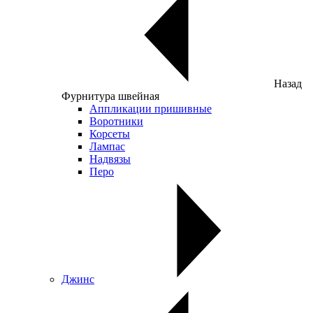
Назад
Фурнитура швейная
Аппликации пришивные
Воротники
Корсеты
Лампас
Надвязы
Перо
Джинс