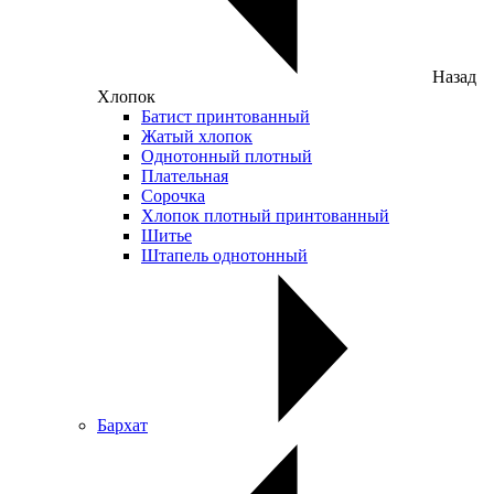
Назад
Хлопок
Батист принтованный
Жатый хлопок
Однотонный плотный
Плательная
Сорочка
Хлопок плотный принтованный
Шитье
Штапель однотонный
Бархат