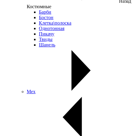
Назад
Костюмные
Барби
Бостон
Клетка\полоска
Однотонная
Пикачу
Твиды
Шанель
Мех