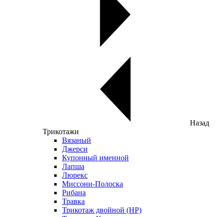
Назад
Трикотажи
Вязаный
Джерси
Купонный именной
Лапша
Люрекс
Миссони-Полоска
Рибана
Травка
Трикотаж двойной (НР)