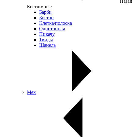
Назад
Костюмные
Барби
Бостон
Клетка\полоска
Однотонная
Пикачу
Твиды
Шанель
Мех