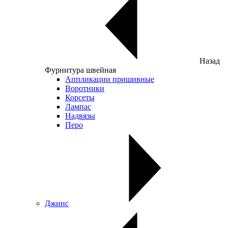
Назад
Фурнитура швейная
Аппликации пришивные
Воротники
Корсеты
Лампас
Надвязы
Перо
Джинс