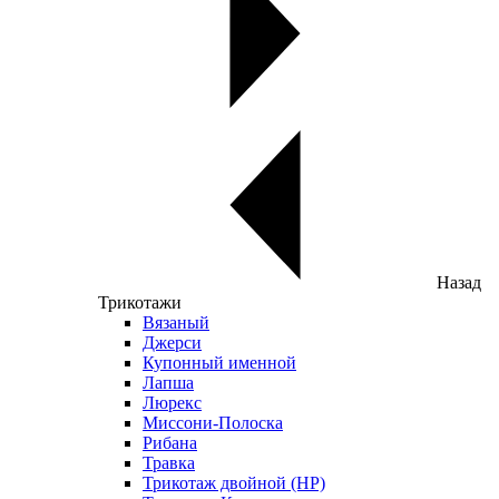
Назад
Трикотажи
Вязаный
Джерси
Купонный именной
Лапша
Люрекс
Миссони-Полоска
Рибана
Травка
Трикотаж двойной (НР)