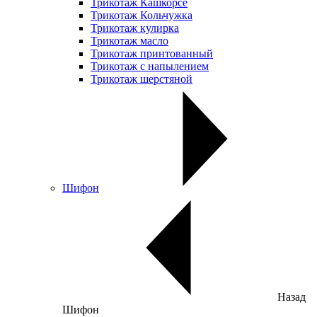
Трикотаж Кашкорсе
Трикотаж Кольчужка
Трикотаж кулирка
Трикотаж масло
Трикотаж принтованный
Трикотаж с напылением
Трикотаж шерстяной
Шифон
Назад
Шифон