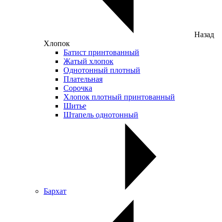
Назад
Хлопок
Батист принтованный
Жатый хлопок
Однотонный плотный
Плательная
Сорочка
Хлопок плотный принтованный
Шитье
Штапель однотонный
Бархат