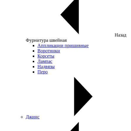
Назад
Фурнитура швейная
Аппликации пришивные
Воротники
Корсеты
Лампас
Надвязы
Перо
Джинс