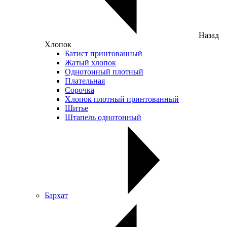
Назад
Хлопок
Батист принтованный
Жатый хлопок
Однотонный плотный
Плательная
Сорочка
Хлопок плотный принтованный
Шитье
Штапель однотонный
Бархат