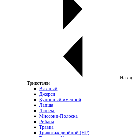
Назад
Трикотажи
Вязаный
Джерси
Купонный именной
Лапша
Люрекс
Миссони-Полоска
Рибана
Травка
Трикотаж двойной (НР)