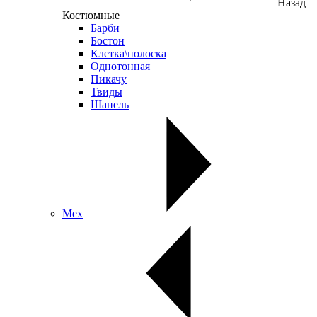
Назад
Костюмные
Барби
Бостон
Клетка\полоска
Однотонная
Пикачу
Твиды
Шанель
Мех