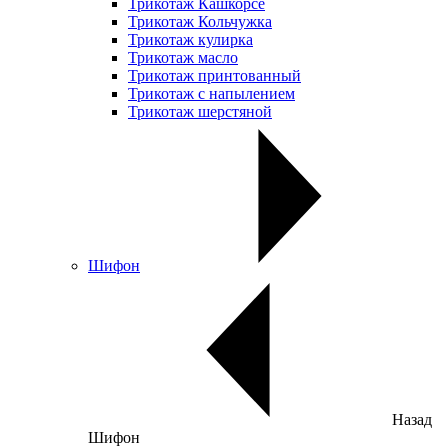
Трикотаж Кашкорсе
Трикотаж Кольчужка
Трикотаж кулирка
Трикотаж масло
Трикотаж принтованный
Трикотаж с напылением
Трикотаж шерстяной
Шифон
Назад
Шифон