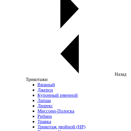
Назад
Трикотажи
Вязаный
Джерси
Купонный именной
Лапша
Люрекс
Миссони-Полоска
Рибана
Травка
Трикотаж двойной (НР)