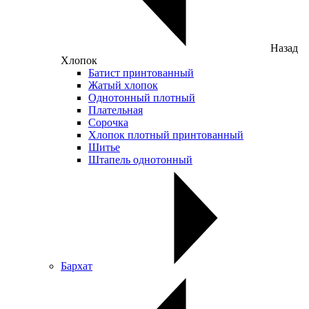
Назад
Хлопок
Батист принтованный
Жатый хлопок
Однотонный плотный
Плательная
Сорочка
Хлопок плотный принтованный
Шитье
Штапель однотонный
Бархат