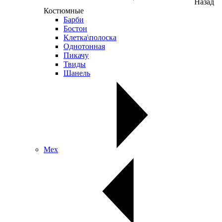
Назад
Костюмные
Барби
Бостон
Клетка\полоска
Однотонная
Пикачу
Твиды
Шанель
Мех