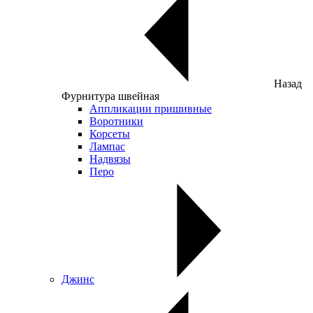
Назад
Фурнитура швейная
Аппликации пришивные
Воротники
Корсеты
Лампас
Надвязы
Перо
Джинс