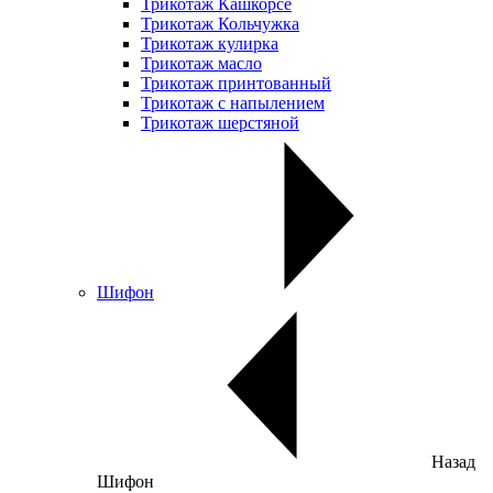
Трикотаж Кашкорсе
Трикотаж Кольчужка
Трикотаж кулирка
Трикотаж масло
Трикотаж принтованный
Трикотаж с напылением
Трикотаж шерстяной
Шифон
Назад
Шифон