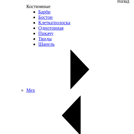
Назад
Костюмные
Барби
Бостон
Клетка\полоска
Однотонная
Пикачу
Твиды
Шанель
Мех