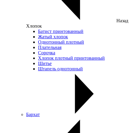
Назад
Хлопок
Батист принтованный
Жатый хлопок
Однотонный плотный
Плательная
Сорочка
Хлопок плотный принтованный
Шитье
Штапель однотонный
Бархат