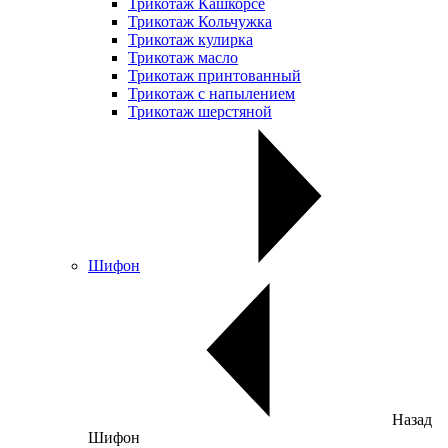
Трикотаж Кашкорсе
Трикотаж Кольчужка
Трикотаж кулирка
Трикотаж масло
Трикотаж принтованный
Трикотаж с напылением
Трикотаж шерстяной
Шифон
Назад
Шифон