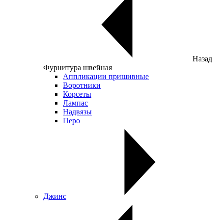
Назад
Фурнитура швейная
Аппликации пришивные
Воротники
Корсеты
Лампас
Надвязы
Перо
Джинс