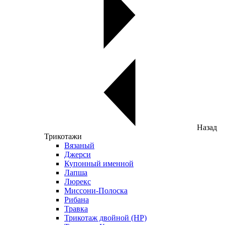
Назад
Трикотажи
Вязаный
Джерси
Купонный именной
Лапша
Люрекс
Миссони-Полоска
Рибана
Травка
Трикотаж двойной (НР)