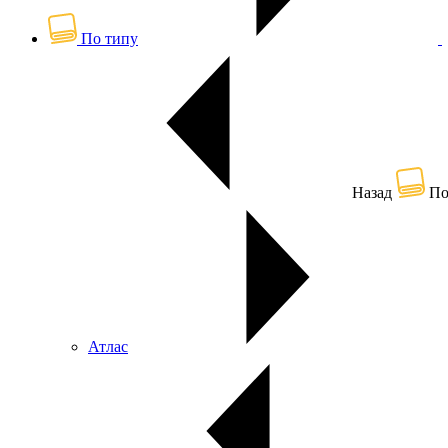
По типу
Назад
По
Атлас