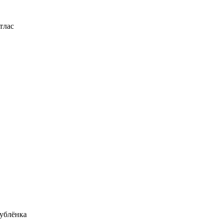
тлас
ублёнка