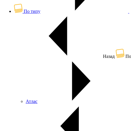
По типу
Назад
По
Атлас