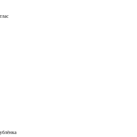
тлас
ублёнка