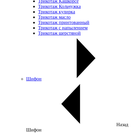
Трикотаж Кашкорсе
Трикотаж Кольчужка
Трикотаж кулирка
Трикотаж масло
Трикотаж принтованный
Трикотаж с напылением
Трикотаж шерстяной
Шифон
Назад
Шифон