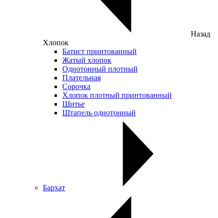
Назад
Хлопок
Батист принтованный
Жатый хлопок
Однотонный плотный
Плательная
Сорочка
Хлопок плотный принтованный
Шитье
Штапель однотонный
Бархат