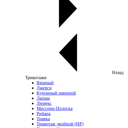
Назад
Трикотажи
Вязаный
Джерси
Купонный именной
Лапша
Люрекс
Миссони-Полоска
Рибана
Травка
Трикотаж двойной (НР)