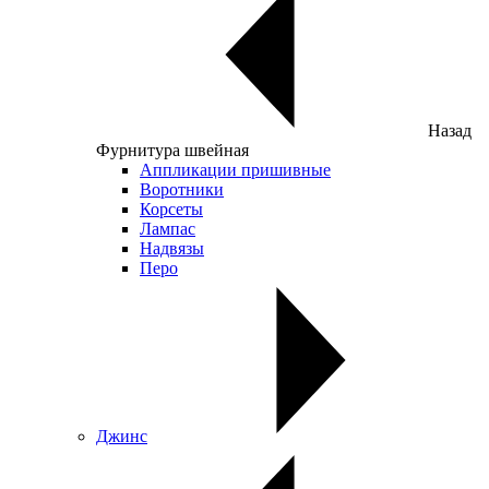
Назад
Фурнитура швейная
Аппликации пришивные
Воротники
Корсеты
Лампас
Надвязы
Перо
Джинс