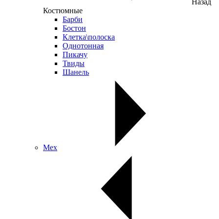
Назад
Костюмные
Барби
Бостон
Клетка\полоска
Однотонная
Пикачу
Твиды
Шанель
Мех