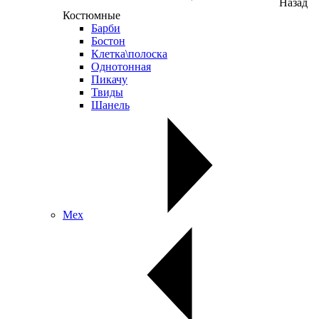
Назад
Костюмные
Барби
Бостон
Клетка\полоска
Однотонная
Пикачу
Твиды
Шанель
Мех