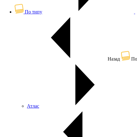
По типу
Назад
По
Атлас