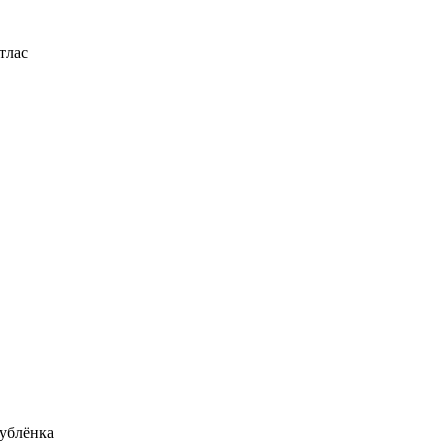
тлас
ублёнка