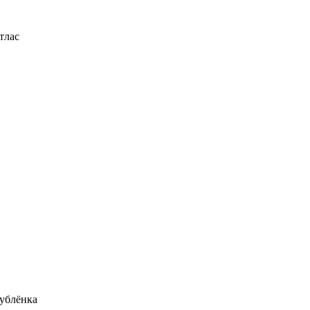
тлас
ублёнка