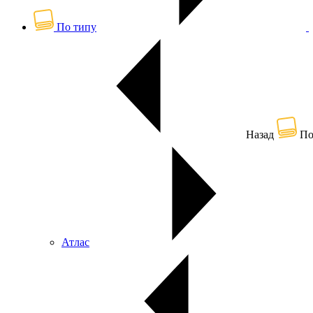
По типу
Назад
По
Атлас