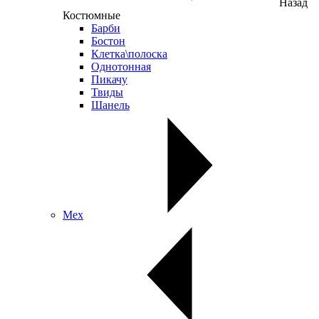
Назад
Костюмные
Барби
Бостон
Клетка\полоска
Однотонная
Пикачу
Твиды
Шанель
Мех