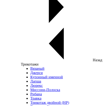
Назад
Трикотажи
Вязаный
Джерси
Купонный именной
Лапша
Люрекс
Миссони-Полоска
Рибана
Травка
Трикотаж двойной (НР)