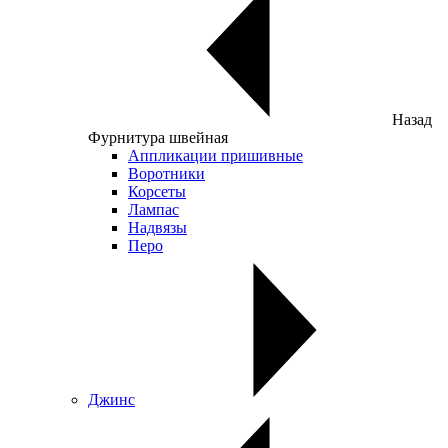
Назад
Фурнитура швейная
Аппликации пришивные
Воротники
Корсеты
Лампас
Надвязы
Перо
Джинс