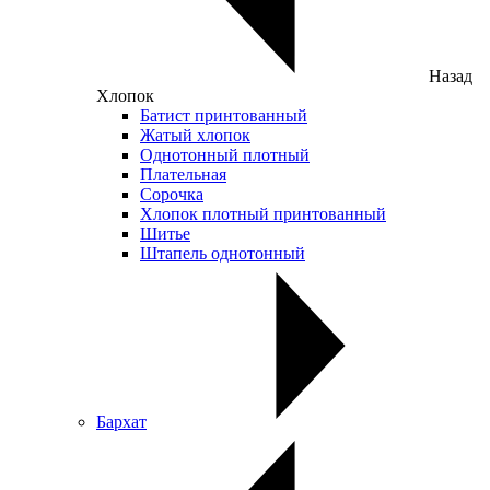
Назад
Хлопок
Батист принтованный
Жатый хлопок
Однотонный плотный
Плательная
Сорочка
Хлопок плотный принтованный
Шитье
Штапель однотонный
Бархат