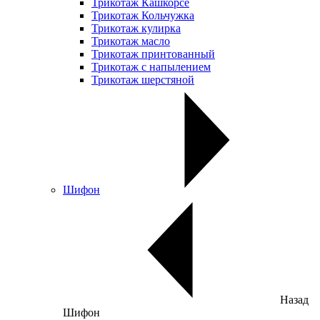
Трикотаж Кашкорсе
Трикотаж Кольчужка
Трикотаж кулирка
Трикотаж масло
Трикотаж принтованный
Трикотаж с напылением
Трикотаж шерстяной
Шифон
Назад
Шифон