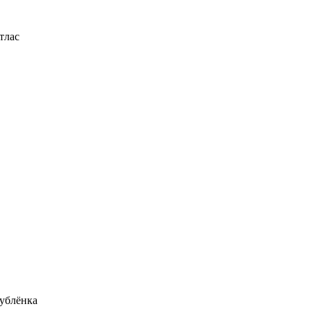
тлас
ублёнка