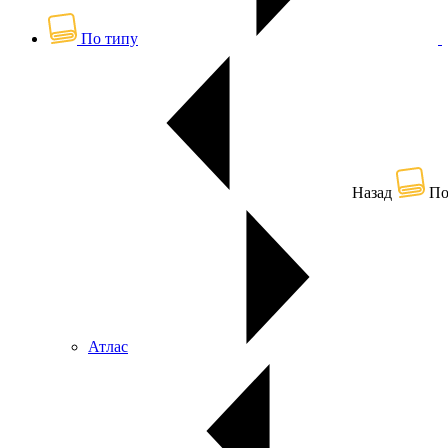
По типу
Назад
По
Атлас