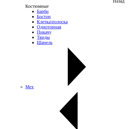
Назад
Костюмные
Барби
Бостон
Клетка\полоска
Однотонная
Пикачу
Твиды
Шанель
Мех