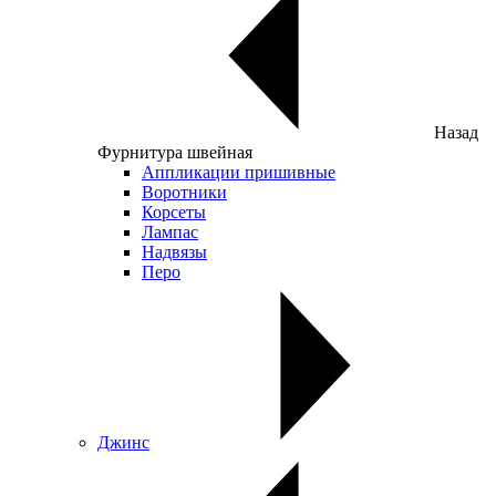
Назад
Фурнитура швейная
Аппликации пришивные
Воротники
Корсеты
Лампас
Надвязы
Перо
Джинс