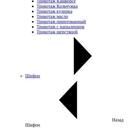
Трикотаж Кашкорсе
Трикотаж Кольчужка
Трикотаж кулирка
Трикотаж масло
Трикотаж принтованный
Трикотаж с напылением
Трикотаж шерстяной
Шифон
Назад
Шифон