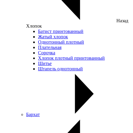
Назад
Хлопок
Батист принтованный
Жатый хлопок
Однотонный плотный
Плательная
Сорочка
Хлопок плотный принтованный
Шитье
Штапель однотонный
Бархат