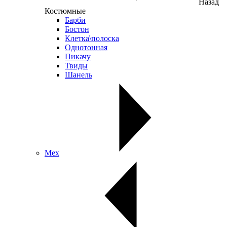
Назад
Костюмные
Барби
Бостон
Клетка\полоска
Однотонная
Пикачу
Твиды
Шанель
Мех