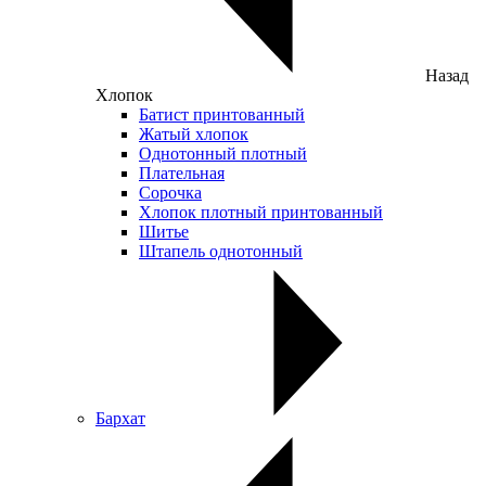
Назад
Хлопок
Батист принтованный
Жатый хлопок
Однотонный плотный
Плательная
Сорочка
Хлопок плотный принтованный
Шитье
Штапель однотонный
Бархат