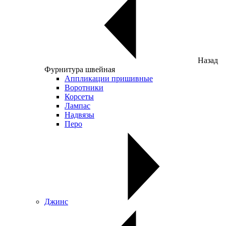
Назад
Фурнитура швейная
Аппликации пришивные
Воротники
Корсеты
Лампас
Надвязы
Перо
Джинс