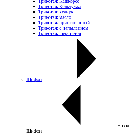
Трикотаж Кашкорсе
Трикотаж Кольчужка
Трикотаж кулирка
Трикотаж масло
Трикотаж принтованный
Трикотаж с напылением
Трикотаж шерстяной
Шифон
Назад
Шифон