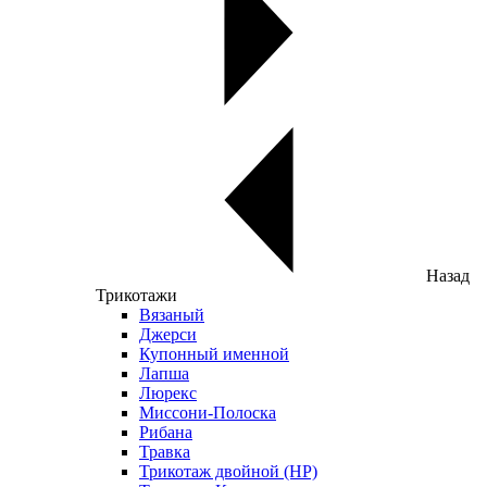
Назад
Трикотажи
Вязаный
Джерси
Купонный именной
Лапша
Люрекс
Миссони-Полоска
Рибана
Травка
Трикотаж двойной (НР)